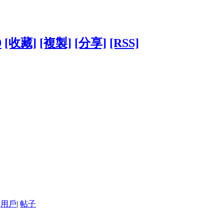
9
[收藏]
[複製]
[分享]
[RSS]
用戶
|
帖子