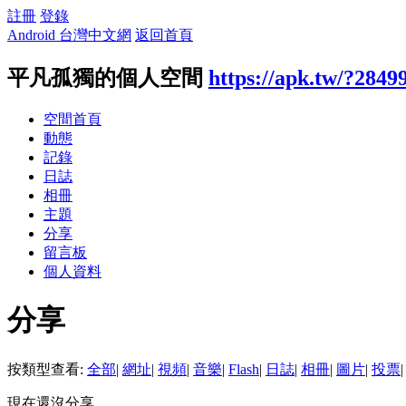
註冊
登錄
Android 台灣中文網
返回首頁
平凡孤獨的個人空間
https://apk.tw/?2849
空間首頁
動態
記錄
日誌
相冊
主題
分享
留言板
個人資料
分享
按類型查看:
全部
|
網址
|
視頻
|
音樂
|
Flash
|
日誌
|
相冊
|
圖片
|
投票
|
現在還沒分享