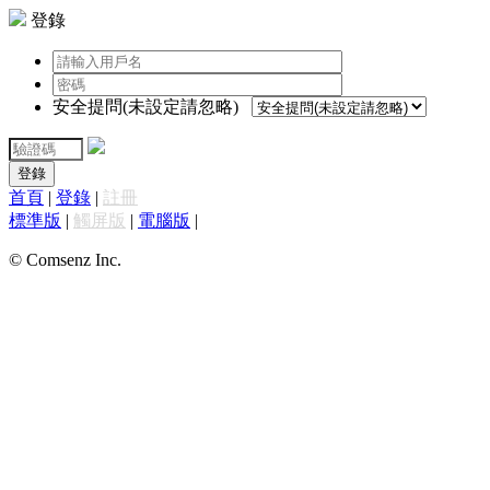
登錄
安全提問(未設定請忽略)
登錄
首頁
|
登錄
|
註冊
標準版
|
觸屏版
|
電腦版
|
© Comsenz Inc.