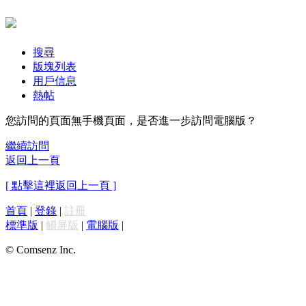
搜尋
版塊列表
用戶信息
熱帖
您訪問的頁面無手機頁面，是否進一步訪問電腦版？
繼續訪問
返回上一頁
[ 點擊這裡返回上一頁 ]
首頁
|
登錄
|
註冊
標準版
|
觸屏版
|
電腦版
|
© Comsenz Inc.