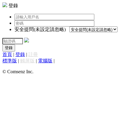
登錄
安全提問(未設定請忽略)
登錄
首頁
|
登錄
|
註冊
標準版
|
觸屏版
|
電腦版
|
© Comsenz Inc.