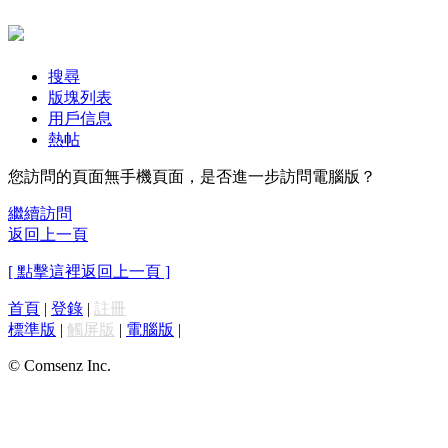
搜尋
版塊列表
用戶信息
熱帖
您訪問的頁面無手機頁面，是否進一步訪問電腦版？
繼續訪問
返回上一頁
[ 點擊這裡返回上一頁 ]
首頁
|
登錄
|
註冊
標準版
|
觸屏版
|
電腦版
|
© Comsenz Inc.