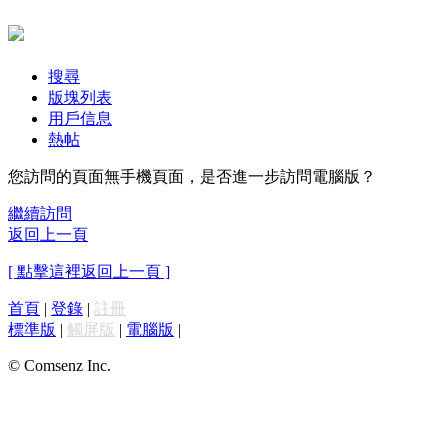
搜尋
版塊列表
用戶信息
熱帖
您訪問的頁面無手機頁面，是否進一步訪問電腦版？
繼續訪問
返回上一頁
[ 點擊這裡返回上一頁 ]
首頁
|
登錄
|
註冊
標準版
|
觸屏版
|
電腦版
|
© Comsenz Inc.