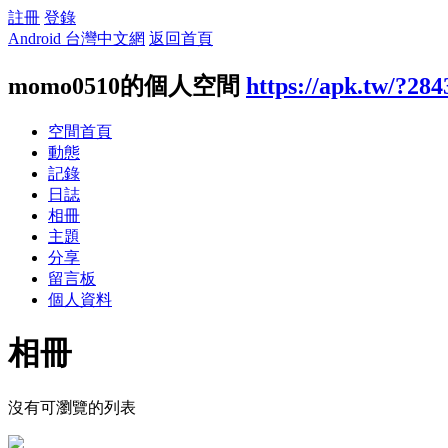
註冊
登錄
Android 台灣中文網
返回首頁
momo0510的個人空間
https://apk.tw/?284
空間首頁
動態
記錄
日誌
相冊
主題
分享
留言板
個人資料
相冊
沒有可瀏覽的列表