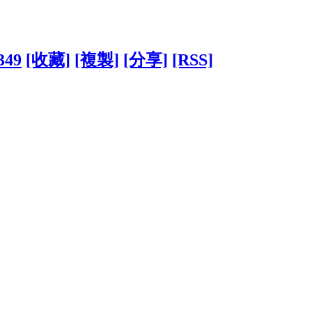
349
[收藏]
[複製]
[分享]
[RSS]