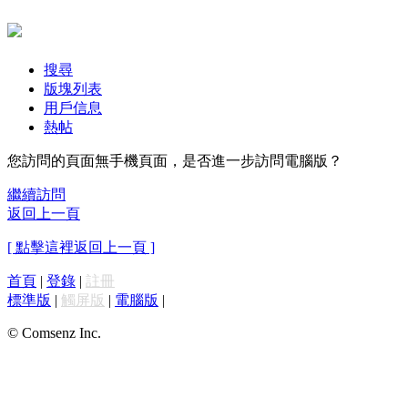
搜尋
版塊列表
用戶信息
熱帖
您訪問的頁面無手機頁面，是否進一步訪問電腦版？
繼續訪問
返回上一頁
[ 點擊這裡返回上一頁 ]
首頁
|
登錄
|
註冊
標準版
|
觸屏版
|
電腦版
|
© Comsenz Inc.