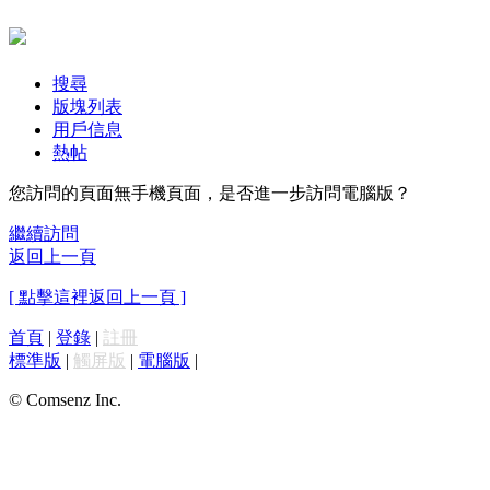
搜尋
版塊列表
用戶信息
熱帖
您訪問的頁面無手機頁面，是否進一步訪問電腦版？
繼續訪問
返回上一頁
[ 點擊這裡返回上一頁 ]
首頁
|
登錄
|
註冊
標準版
|
觸屏版
|
電腦版
|
© Comsenz Inc.