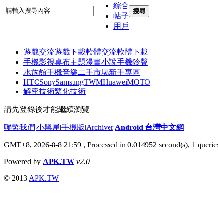
綜合
搜尋
帖子
用戶
遊戲交流
遊戲下載
軟體交流
軟體下載
手機影視
桌布主題
漫畫小說
手機鈴聲
水族館
手機音樂
二手市場
新手專區
HTC
Sony
Samsung
TWM
Huawei
MOTO
解密技術
繁化技術
請先登錄後才能繼續瀏覽
聯繫我們
|
小黑屋
|
手機版
|
Archiver
|
Android 台灣中文網
GMT+8, 2026-8-8 21:59
, Processed in 0.014952 second(s), 1 quer
Powered by
APK.TW
v2.0
© 2013
APK.TW