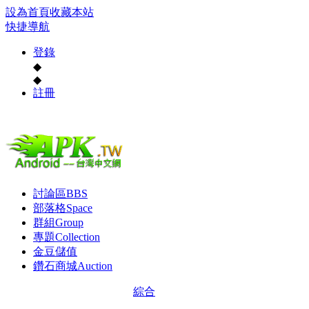
設為首頁
收藏本站
快捷導航
登錄
◆
◆
註冊
討論區
BBS
部落格
Space
群組
Group
專題
Collection
金豆儲值
鑽石商城
Auction
綜合