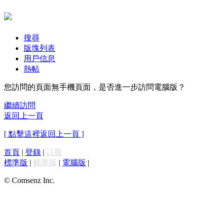
搜尋
版塊列表
用戶信息
熱帖
您訪問的頁面無手機頁面，是否進一步訪問電腦版？
繼續訪問
返回上一頁
[ 點擊這裡返回上一頁 ]
首頁
|
登錄
|
註冊
標準版
|
觸屏版
|
電腦版
|
© Comsenz Inc.