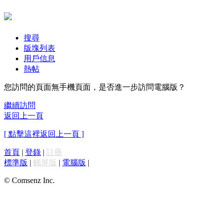
搜尋
版塊列表
用戶信息
熱帖
您訪問的頁面無手機頁面，是否進一步訪問電腦版？
繼續訪問
返回上一頁
[ 點擊這裡返回上一頁 ]
首頁
|
登錄
|
註冊
標準版
|
觸屏版
|
電腦版
|
© Comsenz Inc.