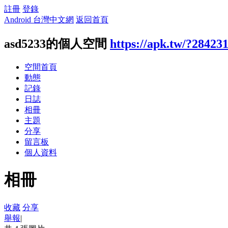
註冊
登錄
Android 台灣中文網
返回首頁
asd5233的個人空間
https://apk.tw/?28423
空間首頁
動態
記錄
日誌
相冊
主題
分享
留言板
個人資料
相冊
收藏
分享
舉報
|