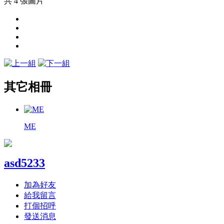
共 4 張圖片
其它相冊
ME
asd5233
加為好友
給我留言
打個招呼
發送消息