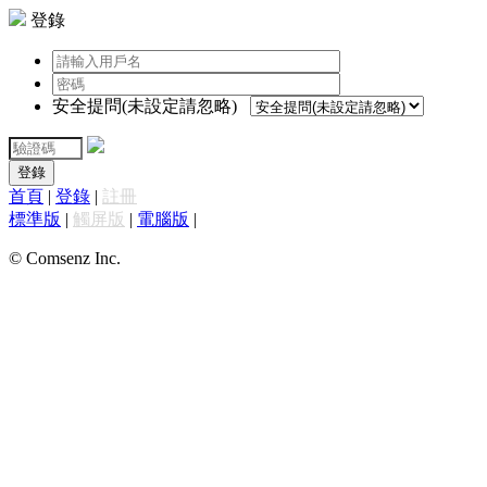
登錄
安全提問(未設定請忽略)
登錄
首頁
|
登錄
|
註冊
標準版
|
觸屏版
|
電腦版
|
© Comsenz Inc.