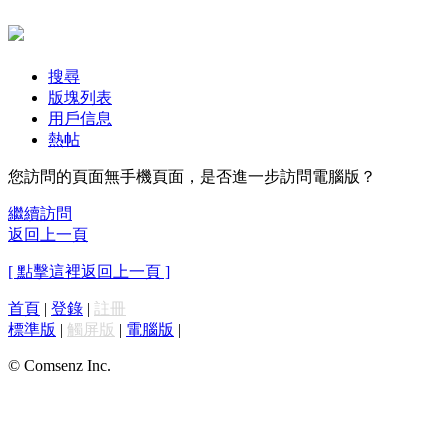
搜尋
版塊列表
用戶信息
熱帖
您訪問的頁面無手機頁面，是否進一步訪問電腦版？
繼續訪問
返回上一頁
[ 點擊這裡返回上一頁 ]
首頁
|
登錄
|
註冊
標準版
|
觸屏版
|
電腦版
|
© Comsenz Inc.