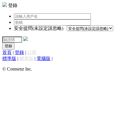
登錄
安全提問(未設定請忽略)
登錄
首頁
|
登錄
|
註冊
標準版
|
觸屏版
|
電腦版
|
© Comsenz Inc.