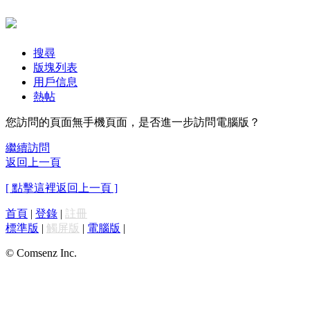
搜尋
版塊列表
用戶信息
熱帖
您訪問的頁面無手機頁面，是否進一步訪問電腦版？
繼續訪問
返回上一頁
[ 點擊這裡返回上一頁 ]
首頁
|
登錄
|
註冊
標準版
|
觸屏版
|
電腦版
|
© Comsenz Inc.