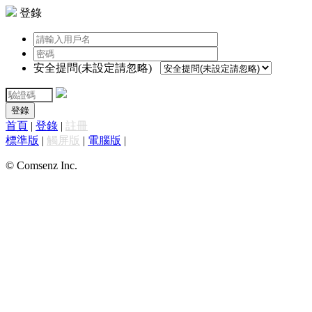
登錄
安全提問(未設定請忽略)
登錄
首頁
|
登錄
|
註冊
標準版
|
觸屏版
|
電腦版
|
© Comsenz Inc.