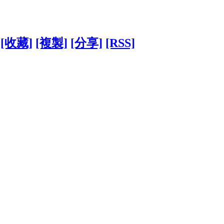
[收藏]
[複製]
[分享]
[RSS]