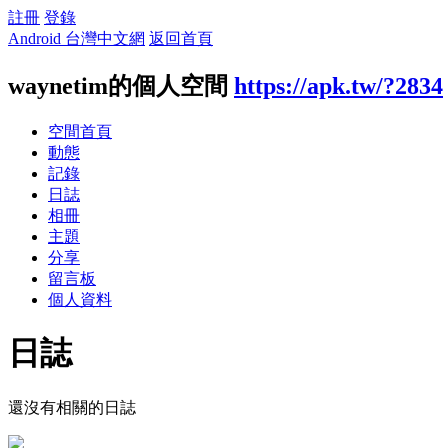
註冊
登錄
Android 台灣中文網
返回首頁
waynetim的個人空間
https://apk.tw/?2834
空間首頁
動態
記錄
日誌
相冊
主題
分享
留言板
個人資料
日誌
還沒有相關的日誌