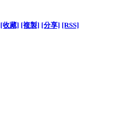
[收藏]
[複製]
[分享]
[RSS]