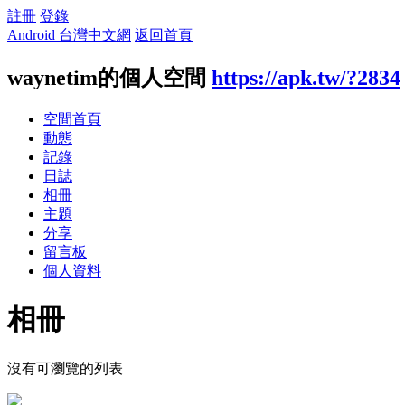
註冊
登錄
Android 台灣中文網
返回首頁
waynetim的個人空間
https://apk.tw/?2834
空間首頁
動態
記錄
日誌
相冊
主題
分享
留言板
個人資料
相冊
沒有可瀏覽的列表