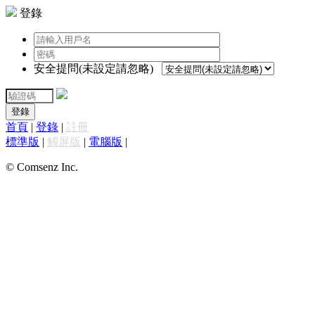
登錄
安全提問(未設定請忽略)
登錄
首頁
|
登錄
|
註冊
標準版
|
觸屏版
|
電腦版
|
© Comsenz Inc.