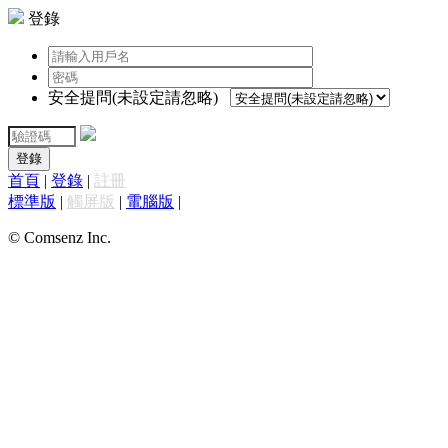
登錄
安全提問(未設定請忽略)
登錄
首頁
|
登錄
|
註冊
標準版
|
觸屏版
|
電腦版
|
© Comsenz Inc.