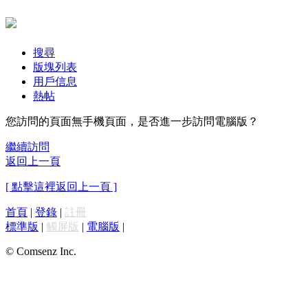
搜尋
版塊列表
用戶信息
熱帖
您訪問的頁面無手機頁面，是否進一步訪問電腦版？
繼續訪問
返回上一頁
[ 點擊這裡返回上一頁 ]
首頁
|
登錄
|
註冊
標準版
|
觸屏版
|
電腦版
|
© Comsenz Inc.