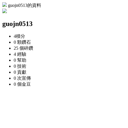
guojn0513的資料
guojn0513
4
積分
0 顆
鑽石
25 個
碎鑽
4
經驗
0
幫助
0
技術
0
貢獻
0 次
宣傳
0 個
金豆