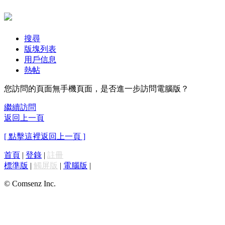
搜尋
版塊列表
用戶信息
熱帖
您訪問的頁面無手機頁面，是否進一步訪問電腦版？
繼續訪問
返回上一頁
[ 點擊這裡返回上一頁 ]
首頁
|
登錄
|
註冊
標準版
|
觸屏版
|
電腦版
|
© Comsenz Inc.