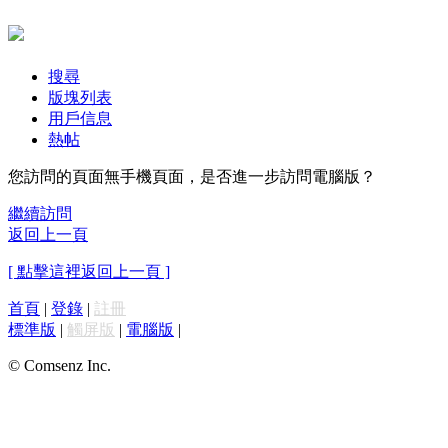
搜尋
版塊列表
用戶信息
熱帖
您訪問的頁面無手機頁面，是否進一步訪問電腦版？
繼續訪問
返回上一頁
[ 點擊這裡返回上一頁 ]
首頁
|
登錄
|
註冊
標準版
|
觸屏版
|
電腦版
|
© Comsenz Inc.