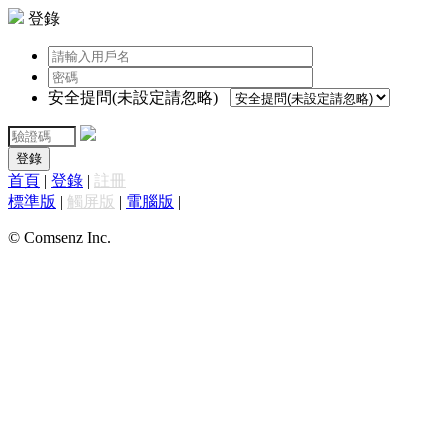
登錄
安全提問(未設定請忽略)
登錄
首頁
|
登錄
|
註冊
標準版
|
觸屏版
|
電腦版
|
© Comsenz Inc.