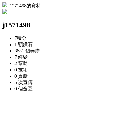
j1571498的資料
j1571498
7
積分
1 顆
鑽石
3681 個
碎鑽
7
經驗
2
幫助
0
技術
0
貢獻
5 次
宣傳
0 個
金豆