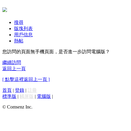
搜尋
版塊列表
用戶信息
熱帖
您訪問的頁面無手機頁面，是否進一步訪問電腦版？
繼續訪問
返回上一頁
[ 點擊這裡返回上一頁 ]
首頁
|
登錄
|
註冊
標準版
|
觸屏版
|
電腦版
|
© Comsenz Inc.