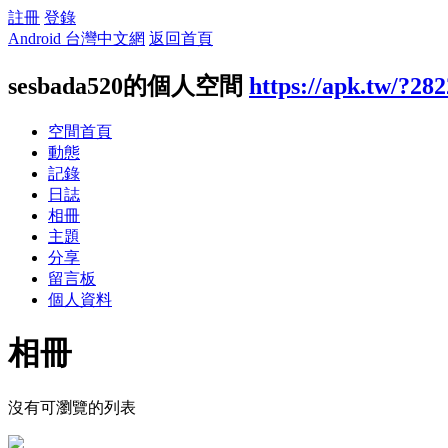
註冊
登錄
Android 台灣中文網
返回首頁
sesbada520的個人空間
https://apk.tw/?28
空間首頁
動態
記錄
日誌
相冊
主題
分享
留言板
個人資料
相冊
沒有可瀏覽的列表