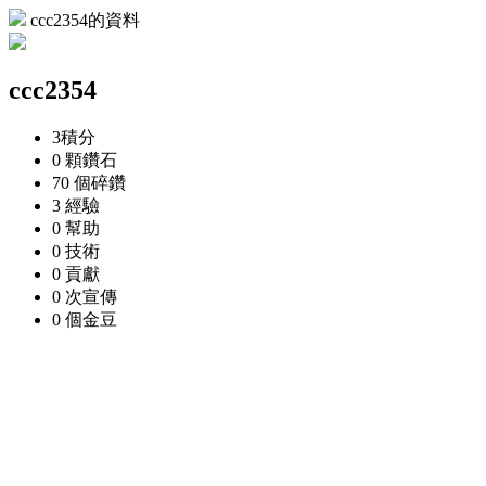
ccc2354的資料
ccc2354
3
積分
0 顆
鑽石
70 個
碎鑽
3
經驗
0
幫助
0
技術
0
貢獻
0 次
宣傳
0 個
金豆