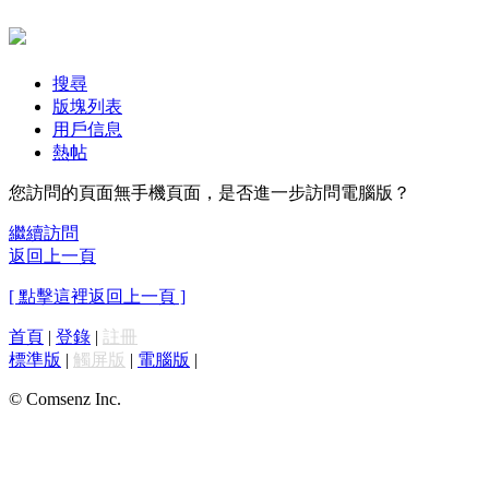
搜尋
版塊列表
用戶信息
熱帖
您訪問的頁面無手機頁面，是否進一步訪問電腦版？
繼續訪問
返回上一頁
[ 點擊這裡返回上一頁 ]
首頁
|
登錄
|
註冊
標準版
|
觸屏版
|
電腦版
|
© Comsenz Inc.