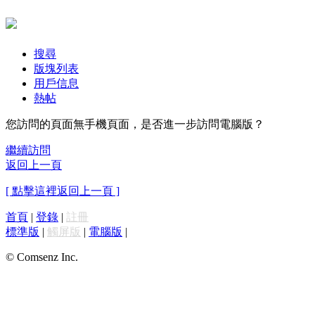
搜尋
版塊列表
用戶信息
熱帖
您訪問的頁面無手機頁面，是否進一步訪問電腦版？
繼續訪問
返回上一頁
[ 點擊這裡返回上一頁 ]
首頁
|
登錄
|
註冊
標準版
|
觸屏版
|
電腦版
|
© Comsenz Inc.