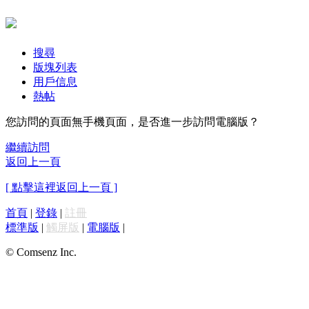
搜尋
版塊列表
用戶信息
熱帖
您訪問的頁面無手機頁面，是否進一步訪問電腦版？
繼續訪問
返回上一頁
[ 點擊這裡返回上一頁 ]
首頁
|
登錄
|
註冊
標準版
|
觸屏版
|
電腦版
|
© Comsenz Inc.