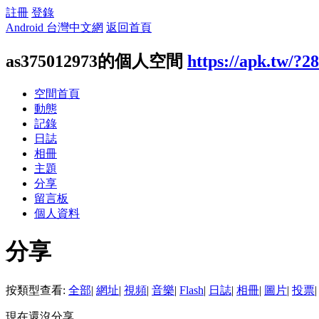
註冊
登錄
Android 台灣中文網
返回首頁
as375012973的個人空間
https://apk.tw/?2
空間首頁
動態
記錄
日誌
相冊
主題
分享
留言板
個人資料
分享
按類型查看:
全部
|
網址
|
視頻
|
音樂
|
Flash
|
日誌
|
相冊
|
圖片
|
投票
|
現在還沒分享