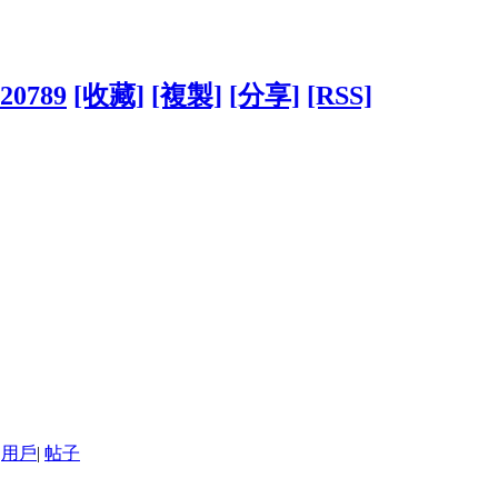
820789
[收藏]
[複製]
[分享]
[RSS]
用戶
|
帖子