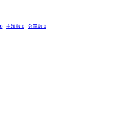
0
|
主題數 0
|
分享數 0