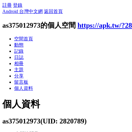
註冊
登錄
Android 台灣中文網
返回首頁
as375012973的個人空間
https://apk.tw/?2
空間首頁
動態
記錄
日誌
相冊
主題
分享
留言板
個人資料
個人資料
as375012973
(UID: 2820789)