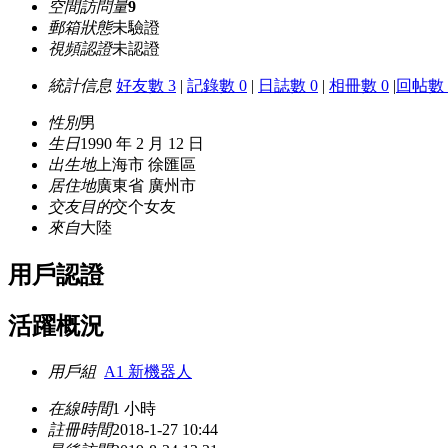
空間訪問量
9
郵箱狀態
未驗證
視頻認證
未認證
統計信息
好友數 3
|
記錄數 0
|
日誌數 0
|
相冊數 0
|
回帖數 
性別
男
生日
1990 年 2 月 12 日
出生地
上海市 徐匯區
居住地
廣東省 廣州市
交友目的
交个女友
來自
大陸
用戶認證
活躍概況
用戶組
A1 新機器人
在線時間
1 小時
註冊時間
2018-1-27 10:44