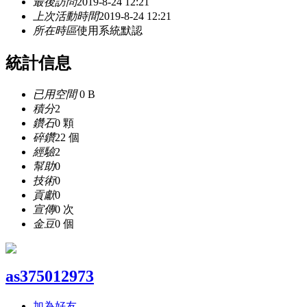
最後訪問
2019-8-24 12:21
上次活動時間
2019-8-24 12:21
所在時區
使用系統默認
統計信息
已用空間
0 B
積分
2
鑽石
0 顆
碎鑽
22 個
經驗
2
幫助
0
技術
0
貢獻
0
宣傳
0 次
金豆
0 個
as375012973
加為好友