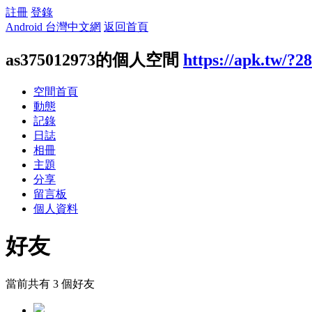
註冊
登錄
Android 台灣中文網
返回首頁
as375012973的個人空間
https://apk.tw/?2
空間首頁
動態
記錄
日誌
相冊
主題
分享
留言板
個人資料
好友
當前共有
3
個好友