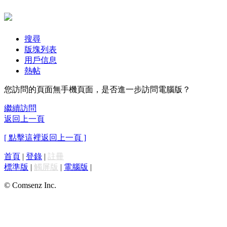
搜尋
版塊列表
用戶信息
熱帖
您訪問的頁面無手機頁面，是否進一步訪問電腦版？
繼續訪問
返回上一頁
[ 點擊這裡返回上一頁 ]
首頁
|
登錄
|
註冊
標準版
|
觸屏版
|
電腦版
|
© Comsenz Inc.