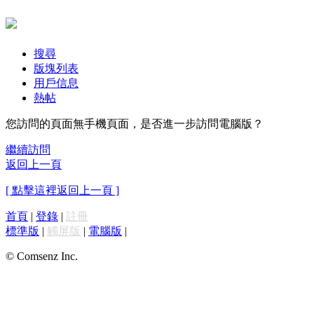
搜尋
版塊列表
用戶信息
熱帖
您訪問的頁面無手機頁面，是否進一步訪問電腦版？
繼續訪問
返回上一頁
[ 點擊這裡返回上一頁 ]
首頁
|
登錄
|
註冊
標準版
|
觸屏版
|
電腦版
|
© Comsenz Inc.