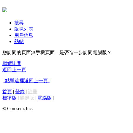
搜尋
版塊列表
用戶信息
熱帖
您訪問的頁面無手機頁面，是否進一步訪問電腦版？
繼續訪問
返回上一頁
[ 點擊這裡返回上一頁 ]
首頁
|
登錄
|
註冊
標準版
|
觸屏版
|
電腦版
|
© Comsenz Inc.