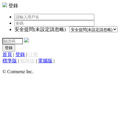
登錄
安全提問(未設定請忽略)
登錄
首頁
|
登錄
|
註冊
標準版
|
觸屏版
|
電腦版
|
© Comsenz Inc.