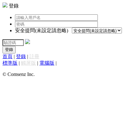
登錄
安全提問(未設定請忽略)
登錄
首頁
|
登錄
|
註冊
標準版
|
觸屏版
|
電腦版
|
© Comsenz Inc.