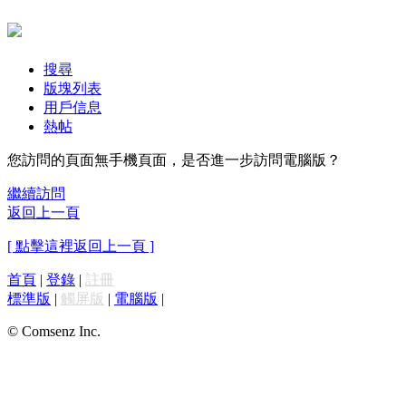
搜尋
版塊列表
用戶信息
熱帖
您訪問的頁面無手機頁面，是否進一步訪問電腦版？
繼續訪問
返回上一頁
[ 點擊這裡返回上一頁 ]
首頁
|
登錄
|
註冊
標準版
|
觸屏版
|
電腦版
|
© Comsenz Inc.