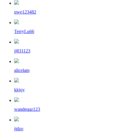
qwe123482
TerryLu66
jj831123
alicelam
kkjoy
wandeqaz123
jidzo