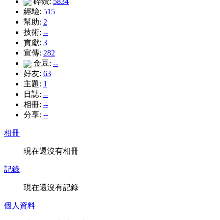
碎鑽:
5834
經驗:
515
幫助:
2
技術:
--
貢獻:
3
宣傳:
282
金豆:
--
好友:
63
主題:
1
日誌:
--
相冊:
--
分享:
--
相冊
現在還沒有相冊
記錄
現在還沒有記錄
個人資料