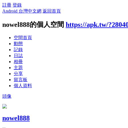
註冊
登錄
Android 台灣中文網
返回首頁
nowel888的個人空間
https://apk.tw/?2804
空間首頁
動態
記錄
日誌
相冊
主題
分享
留言板
個人資料
頭像
nowel888