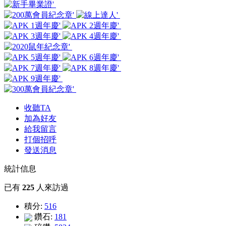
收聽TA
加為好友
給我留言
打個招呼
發送消息
統計信息
已有
225
人來訪過
積分:
516
鑽石:
181