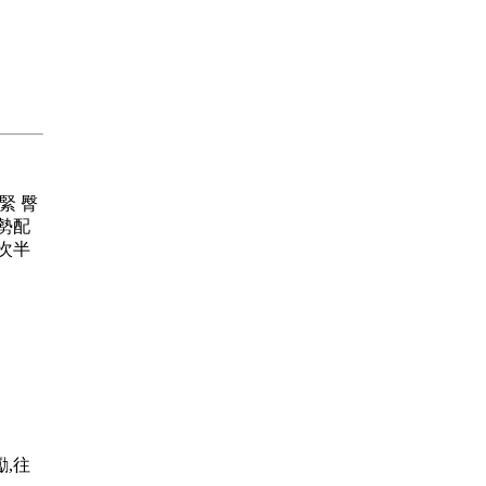
 緊 臀
勢配
首次半
,往