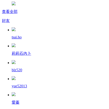
查看全部
好友
tsai.ho
莉莉石內卜
blz520
yue52013
愛蓁