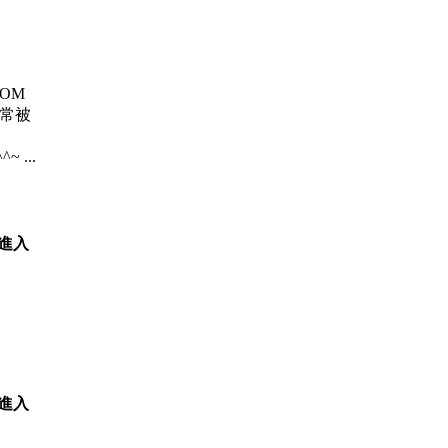
 ROM
、常被
~ ...
我進入
我進入