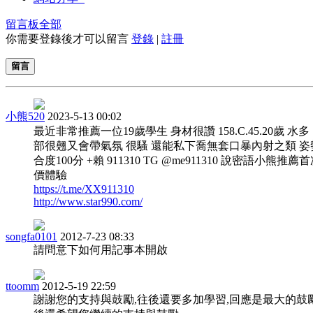
留言板
全部
你需要登錄後才可以留言
登錄
|
註冊
留言
小熊520
2023-5-13 00:02
最近非常推薦一位19歲學生 身材很讚 158.C.45.20歲 水多
部很翹又會帶氣氛 很騷 還能私下喬無套口暴內射之類 姿
合度100分 +賴 911310 TG @me911310 說密語小熊推薦
價體驗
https://t.me/XX911310
http://www.star990.com/
songfa0101
2012-7-23 08:33
請問意下如何用記事本開啟
ttoomm
2012-5-19 22:59
謝謝您的支持與鼓勵,往後還要多加學習,回應是最大的鼓勵