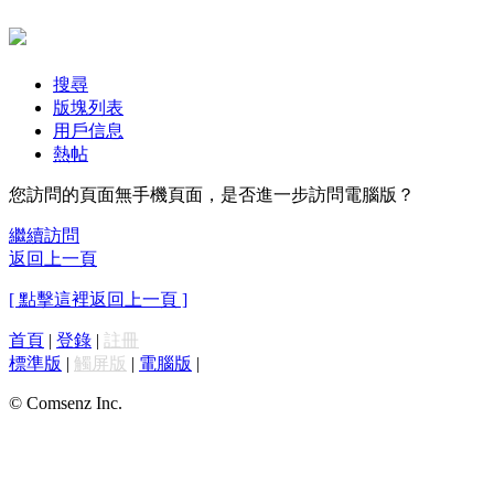
搜尋
版塊列表
用戶信息
熱帖
您訪問的頁面無手機頁面，是否進一步訪問電腦版？
繼續訪問
返回上一頁
[ 點擊這裡返回上一頁 ]
首頁
|
登錄
|
註冊
標準版
|
觸屏版
|
電腦版
|
© Comsenz Inc.