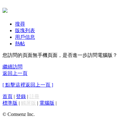
搜尋
版塊列表
用戶信息
熱帖
您訪問的頁面無手機頁面，是否進一步訪問電腦版？
繼續訪問
返回上一頁
[ 點擊這裡返回上一頁 ]
首頁
|
登錄
|
註冊
標準版
|
觸屏版
|
電腦版
|
© Comsenz Inc.