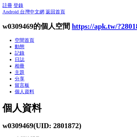
註冊
登錄
Android 台灣中文網
返回首頁
w0309469的個人空間
https://apk.tw/?280
空間首頁
動態
記錄
日誌
相冊
主題
分享
留言板
個人資料
個人資料
w0309469
(UID: 2801872)