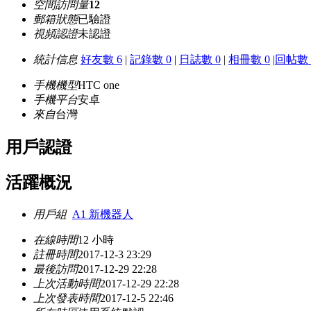
空間訪問量
12
郵箱狀態
已驗證
視頻認證
未認證
統計信息
好友數 6
|
記錄數 0
|
日誌數 0
|
相冊數 0
|
回帖數 
手機機型
HTC one
手機平台
安卓
來自
台灣
用戶認證
活躍概況
用戶組
A1 新機器人
在線時間
12 小時
註冊時間
2017-12-3 23:29
最後訪問
2017-12-29 22:28
上次活動時間
2017-12-29 22:28
上次發表時間
2017-12-5 22:46