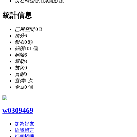
所在時區
使用系統默認
統計信息
已用空間
0 B
積分
6
鑽石
0 顆
碎鑽
101 個
經驗
6
幫助
3
技術
0
貢獻
0
宣傳
1 次
金豆
0 個
w0309469
加為好友
給我留言
打個招呼