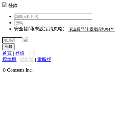
登錄
安全提問(未設定請忽略)
登錄
首頁
|
登錄
|
註冊
標準版
|
觸屏版
|
電腦版
|
© Comsenz Inc.