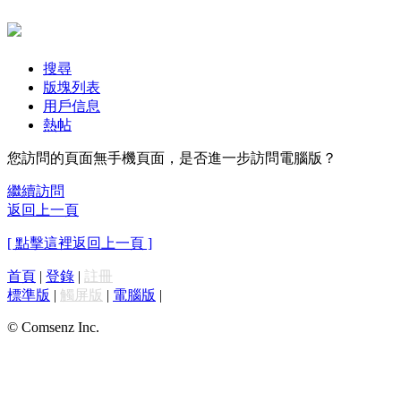
搜尋
版塊列表
用戶信息
熱帖
您訪問的頁面無手機頁面，是否進一步訪問電腦版？
繼續訪問
返回上一頁
[ 點擊這裡返回上一頁 ]
首頁
|
登錄
|
註冊
標準版
|
觸屏版
|
電腦版
|
© Comsenz Inc.