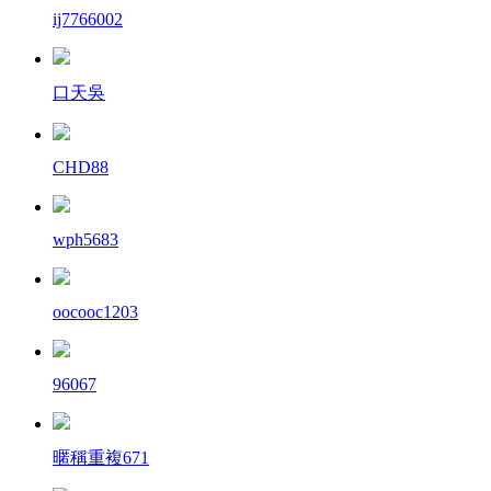
ij7766002
口天吳
CHD88
wph5683
oocooc1203
96067
暱稱重複671