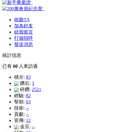
收聽TA
加為好友
給我留言
打個招呼
發送消息
統計信息
已有
60
人來訪過
積分:
83
鑽石:
3
碎鑽:
2521
經驗:
82
幫助:
63
技術:
--
貢獻:
--
宣傳:
12
金豆:
--