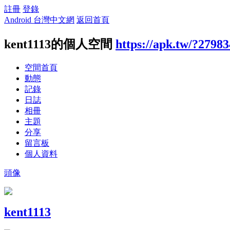
註冊
登錄
Android 台灣中文網
返回首頁
kent1113的個人空間
https://apk.tw/?27983
空間首頁
動態
記錄
日誌
相冊
主題
分享
留言板
個人資料
頭像
kent1113