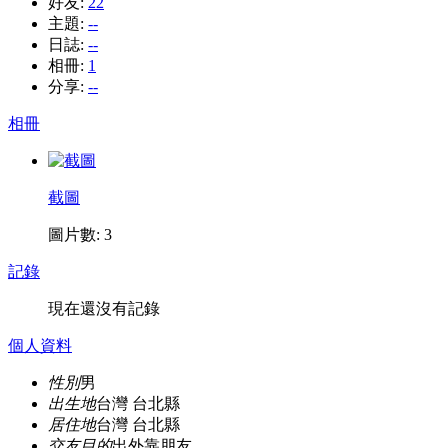
好友:
22
主題:
--
日誌:
--
相冊:
1
分享:
--
相冊
截圖
圖片數: 3
記錄
現在還沒有記錄
個人資料
性別
男
出生地
台灣 台北縣
居住地
台灣 台北縣
交友目的
出外靠朋友