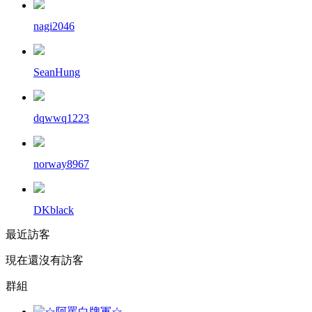
nagi2046
SeanHung
dqwwq1223
norway8967
DKblack
最近訪客
現在還沒有訪客
群組