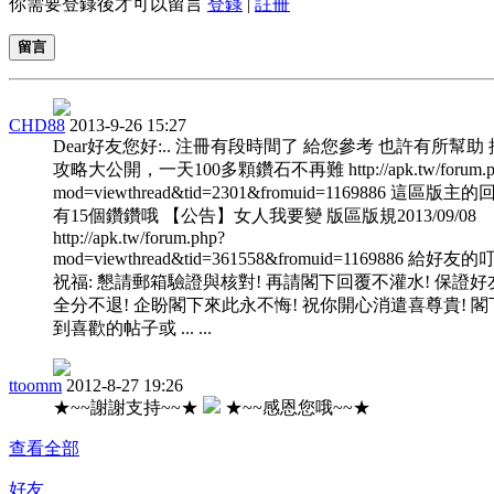
你需要登錄後才可以留言
登錄
|
註冊
留言
CHD88
2013-9-26 15:27
Dear好友您好:.. 注冊有段時間了 給您參考 也許有所幫助
攻略大公開，一天100多顆鑽石不再難 http://apk.tw/forum.p
mod=viewthread&tid=2301&fromuid=1169886 這區版主
有15個鑽鑽哦 【公告】女人我要變 版區版規2013/09/08
http://apk.tw/forum.php?
mod=viewthread&tid=361558&fromuid=1169886 給好友
祝福: 懇請郵箱驗證與核對! 再請閣下回覆不灌水! 保證好
全分不退! 企盼閣下來此永不悔! 祝你開心消遣喜尊貴! 閣
到喜歡的帖子或 ... ...
ttoomm
2012-8-27 19:26
★~~謝謝支持~~★
★~~感恩您哦~~★
查看全部
好友