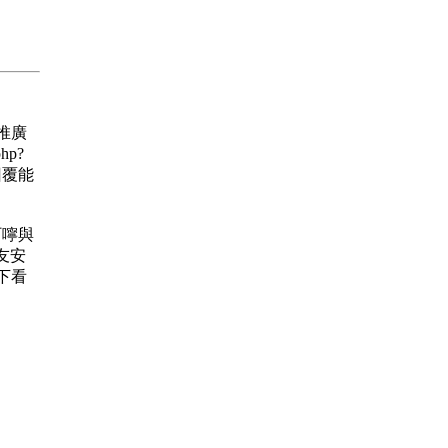
 推廣
hp?
的回覆能
的叮嚀與
友安
下看